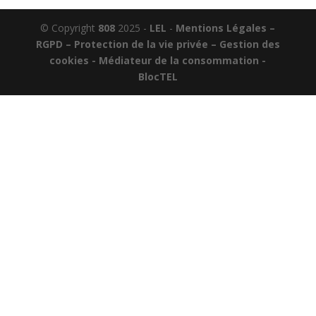
© Copyright
808
2025 -
LEL
-
Mentions Légales –
RGPD – Protection de la vie privée – Gestion des
cookies - Médiateur de la consommation -
BlocTEL