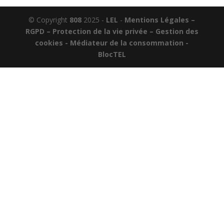
© Copyright
808
2025 -
LEL
-
Mentions Légales –
RGPD – Protection de la vie privée – Gestion des
cookies - Médiateur de la consommation -
BlocTEL